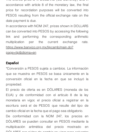
accordance with article 8 of the monetary law, the final
price for recordation purposes will be converted into
PESOS resulting from the official exchange rate on the
date payment is due.
In accordance with NOM 247, prices shown in DOLLARS
can be converted into PESOS by accessing the following
link and performing the corresponding arithmetic
multiplication per the current exchange rate.
https://www.banxico.org.mx/tipcamb/main.do?
page=tip&idioma=en
Español
*Conversión a PESOS sujeta a cambios. La información
que se muestra en PESOS se basa únicamente en la
conversión oficial en la fecha en que se incluyó la
propiedad.
El precio de oferta es en DÓLARES (moneda de los
EUA) y de conformidad con el artículo 8 de la ley
monetaria en vigor, el precio oficial a registrar en la
escritura será el de PESOS que resulte del tipo de
cambio oficial en la fecha que el pago sea obligatorio.
De conformidad con la NOM 247, los precios en
DÓLARES se pueden consultar en PESOS mediante la
multiplicación aritmética del precio mostrado en
DÓLARES por el tipo de cambio en vigor para solventar