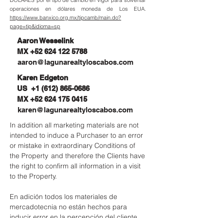
operaciones en dólares moneda de Los EUA.
https://www.banxico.org.mx/tipcamb/main.do?
page=tip&idioma=sp
Aaron Wesselink
MX
+52 624 122 5788
aaron@lagunarealtyloscabos.com
Karen Edgeton
US
+1 (612) 865-0686
MX
+52 624 175 0415
karen@lagunarealtyloscabos.com
In addition all marketing materials are not
intended to induce a Purchaser to an error
or mistake in extraordinary Conditions of
the Property and therefore the Clients have
the right to confirm all information in a visit
to the Property.
En adición todos los materiales de
mercadotecnia no están hechos para
inducir error en la percepción del cliente