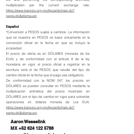
multiplication per the current exchange rate.
https://www.banxico.org.mx/tipcamb/main.do?
page=tip&idioma=en
Español
*Conversión a PESOS sujeta a cambios. La información
que se muestra en PESOS se basa únicamente en la
conversión oficial en la fecha en que se incluyó la
propiedad.
El precio de oferta es en DÓLARES (moneda de los
EUA) y de conformidad con el artículo 8 de la ley
monetaria en vigor, el precio oficial a registrar en la
escritura será el de PESOS que resulte del tipo de
cambio oficial en la fecha que el pago sea obligatorio.
De conformidad con la NOM 247, los precios en
DÓLARES se pueden consultar en PESOS mediante la
multiplicación aritmética del precio mostrado en
DÓLARES por el tipo de cambio en vigor para solventar
operaciones en dólares moneda de Los EUA.
https://www.banxico.org.mx/tipcamb/main.do?
page=tip&idioma=sp
Aaron Wesselink
MX
+52 624 122 5788