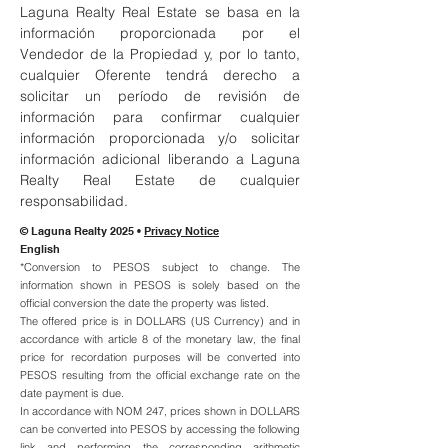
Laguna Realty Real Estate se basa en la
información proporcionada por el
Vendedor de la Propiedad y, por lo tanto,
cualquier Oferente tendrá derecho a
solicitar un período de revisión de
información para confirmar cualquier
información proporcionada y/o solicitar
información adicional liberando a Laguna
Realty Real Estate de cualquier
responsabilidad.
© Laguna Realty 2025 •
Privacy Notice
English
*Conversion to PESOS subject to change. The
information shown in PESOS is solely based on the
official conversion the date the property was listed.
The offered price is in DOLLARS (US Currency) and in
accordance with article 8 of the monetary law, the final
price for recordation purposes will be converted into
PESOS resulting from the official exchange rate on the
date payment is due.
In accordance with NOM 247, prices shown in DOLLARS
can be converted into PESOS by accessing the following
link and performing the corresponding arithmetic