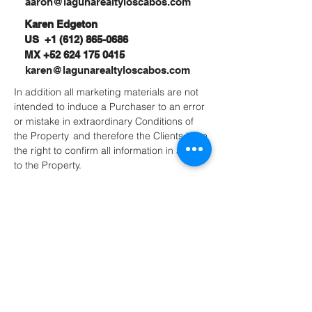
aaron@lagunarealtyloscabos.com
Karen Edgeton
US
+1 (612) 865-0686
MX
+52 624 175 0415
karen@lagunarealtyloscabos.com
In addition all marketing materials are not
intended to induce a Purchaser to an error
or mistake in extraordinary Conditions of
the Property and therefore the Clients have
the right to confirm all information in a visit
to the Property.
En adición todos los materiales de
mercadotecnia no están hechos para
inducir error en la percepción del cliente
en cuanto a cualidades extraordinarias y
por tanto los Clientes tienen el Derecho de
confirmar la información en una visita a la
propiedad.
The contracts to be used to enter into a